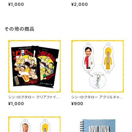
SIX MONKEYS』パンフレット[2
SIX MONKEYS』デニムトート
¥1,000
¥2,000
025/9/15にて完全終売]
[2025/9/15にて完全終売]
その他の商品
シン・ロクタロー クリアファイル
シン・ロクタロー アクリルチャー
2枚セット
ム（六角）
¥1,000
¥900