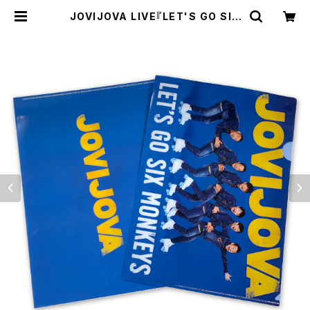
JOVIJOVA LIVE『LET'S GO SIX
MONKEYS』クリアファイル[2025/
9/15にて完全終売] | JOVIJOVA O
FFICIAL GOODS SHOP