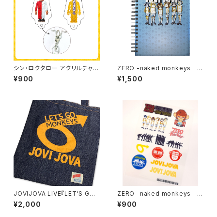
シン・ロクタロー アクリルチャー
ZERO -naked monkeys B
ム（坂田）
6ノート
¥900
¥1,500
JOVIJOVA LIVE『LET'S GO
ZERO -naked monkeys ア
SIX MONKEYS』デニムトート
イロン熱転写シート
¥2,000
¥900
[2025/9/15にて完全終売]