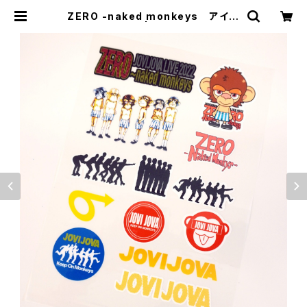
ZERO -naked monkeys アイロ
ン熱転写シート | JOVIJOVA OFFI
CIAL GOODS SHOP