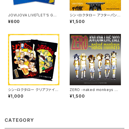
JOVIJOVA LIVE『LET'S GO
シン・ロクタロー アフターパンフ
SIX MONKEYS』クリアファイ
レット
¥600
¥1,500
ル[2025/9/15にて完全終売]
シン・ロクタロー クリアファイル
ZERO -naked monkeys ア
2枚セット
フターパンフレット
¥1,000
¥1,500
CATEGORY